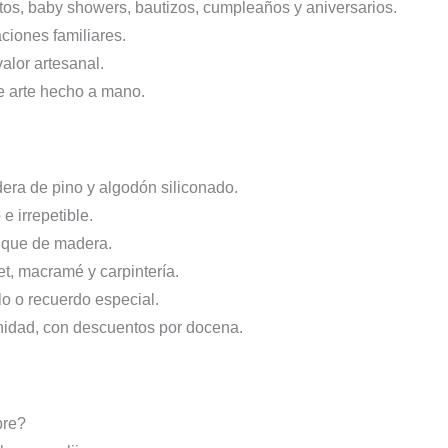
os, baby showers, bautizos, cumpleaños y aniversarios.
ciones familiares.
alor artesanal.
de arte hecho a mano.
dera de pino y algodón siliconado.
 irrepetible.
lique de madera.
t, macramé y carpintería.
lo o recuerdo especial.
nidad, con descuentos por docena.
bre?