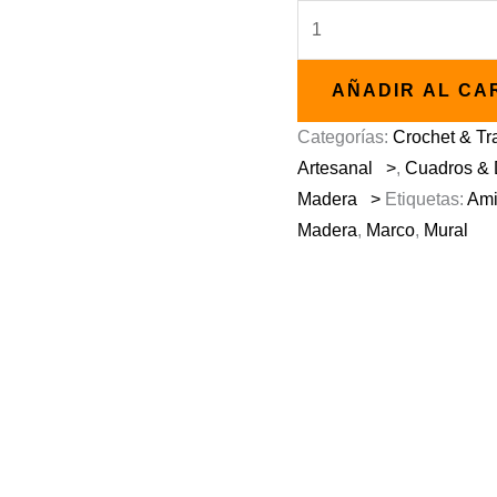
Cuadro
Madera
Amigurumi
AÑADIR AL CA
Cuadrado
Categorías:
Crochet & Tr
cantidad
Artesanal >
,
Cuadros & D
Madera >
Etiquetas:
Ami
Madera
,
Marco
,
Mural