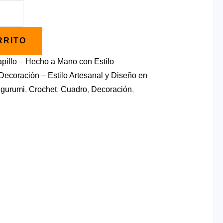
RRITO
apillo – Hecho a Mano con Estilo
ecoración – Estilo Artesanal y Diseño en
gurumi
,
Crochet
,
Cuadro
,
Decoración
,