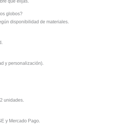
re que elijas.
los globos?
egún disponibilidad de materiales.
d.
ad y personalización).
12 unidades.
 PSE y Mercado Pago.