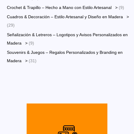
r
0
9
Crochet & Trapillo – Hecho a Mano con Estilo Artesanal >
9
o
p
p
Cuadros & Decoración – Estilo Artesanal y Diseño en Madera >
d
r
r
2
29
u
o
o
9
Señalización & Letreros – Logotipos y Avisos Personalizados en
c
d
d
p
9
Madera >
9
t
u
u
r
p
Souvenirs & Juegos – Regalos Personalizados y Branding en
o
c
c
o
r
3
Madera >
31
s
t
t
d
o
1
o
o
u
d
p
s
s
c
u
r
t
c
o
o
t
d
s
o
u
s
c
t