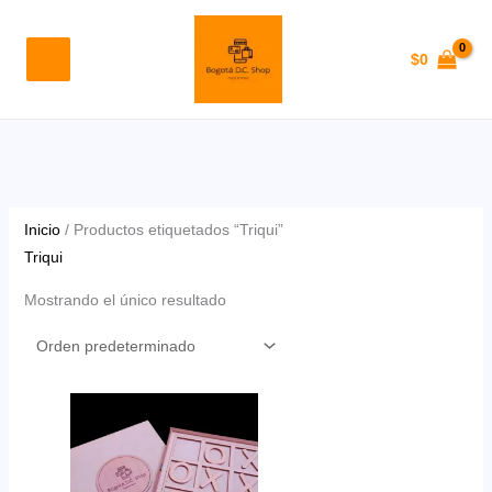
Ir
al
$
0
contenido
Inicio
/ Productos etiquetados “Triqui”
Triqui
Mostrando el único resultado