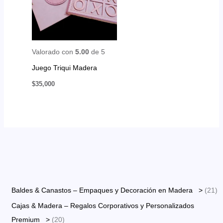
Valorado con
5.00
de 5
Juego Triqui Madera
$
35,000
2
Baldes & Canastos – Empaques y Decoración en Madera >
21
1
Cajas & Madera – Regalos Corporativos y Personalizados
p
2
Premium >
20