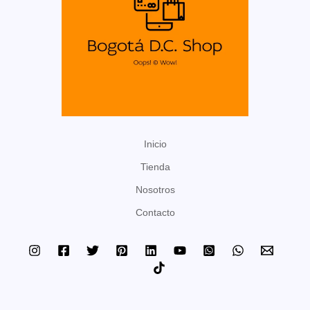
o
s
Inicio
Tienda
Nosotros
Contacto