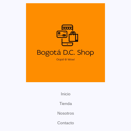
o
t
d
s
o
u
s
c
t
o
s
Inicio
Tienda
Nosotros
Contacto