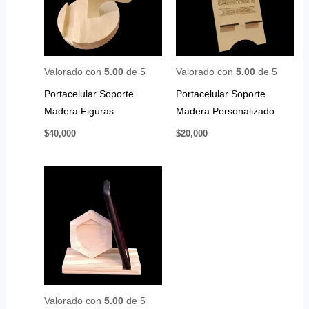
Valorado con
5.00
de 5
Valorado con
5.00
de 5
Portacelular Soporte
Portacelular Soporte
Madera Figuras
Madera Personalizado
$
40,000
$
20,000
Valorado con
5.00
de 5