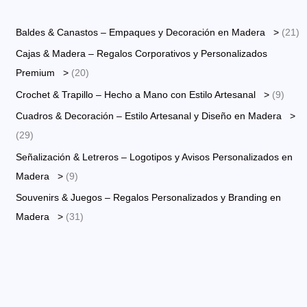
i
i
2
o
o
Baldes & Canastos – Empaques y Decoración en Madera >
21
1
m
m
Cajas & Madera – Regalos Corporativos y Personalizados
p
í
á
2
Premium >
20
r
n
x
0
9
Crochet & Trapillo – Hecho a Mano con Estilo Artesanal >
9
o
i
i
p
p
Cuadros & Decoración – Estilo Artesanal y Diseño en Madera >
d
m
m
r
r
2
29
u
o
o
o
o
9
Señalización & Letreros – Logotipos y Avisos Personalizados en
c
d
d
p
9
Madera >
9
t
u
u
r
p
Souvenirs & Juegos – Regalos Personalizados y Branding en
o
c
c
o
r
3
Madera >
31
s
t
t
d
o
1
o
o
u
d
p
s
s
c
u
r
t
c
o