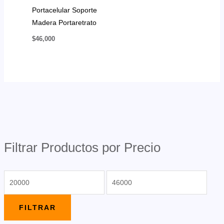
Portacelular Soporte
Madera Portaretrato
$
46,000
Filtrar Productos por Precio
P
P
r
r
e
e
FILTRAR
c
c