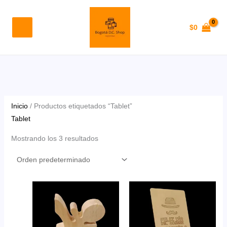
Ir
al
$
0
contenido
Inicio
/ Productos etiquetados “Tablet”
Tablet
Mostrando los 3 resultados