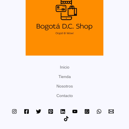
t
o
s
Inicio
Tienda
Nosotros
Contacto