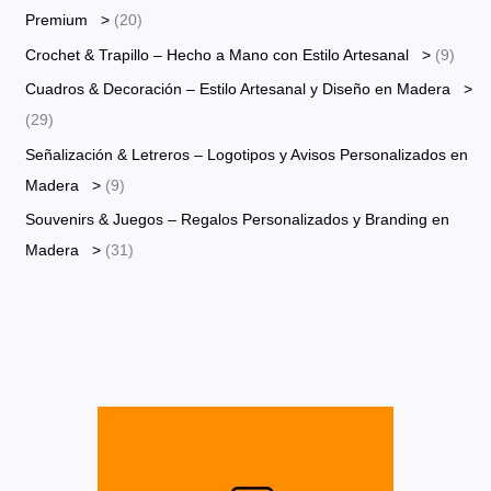
p
2
Premium >
20
r
0
9
Crochet & Trapillo – Hecho a Mano con Estilo Artesanal >
9
o
p
p
Cuadros & Decoración – Estilo Artesanal y Diseño en Madera >
d
r
r
2
29
u
o
o
9
Señalización & Letreros – Logotipos y Avisos Personalizados en
c
d
d
p
9
Madera >
9
t
u
u
r
p
Souvenirs & Juegos – Regalos Personalizados y Branding en
o
c
c
o
r
3
Madera >
31
s
t
t
d
o
1
o
o
u
d
p
s
s
c
u
r
t
c
o
o
t
d
s
o
u
s
c