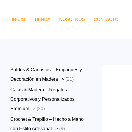
Ir
al
INICIO
TIENDA
NOSOTROS
CONTACTO
contenido
Baldes & Canastos – Empaques y
2
Decoración en Madera >
21
1
Cajas & Madera – Regalos
p
Corporativos y Personalizados
r
2
Premium >
20
o
0
Crochet & Trapillo – Hecho a Mano
d
p
9
con Estilo Artesanal >
9