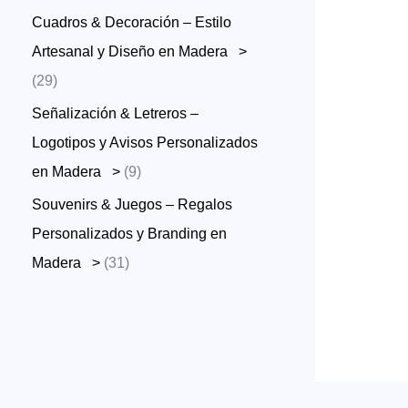
u
r
p
Cuadros & Decoración – Estilo
c
o
r
Artesanal y Diseño en Madera >
t
d
o
2
29
o
u
d
9
Señalización & Letreros –
s
c
u
p
Logotipos y Avisos Personalizados
t
c
r
9
en Madera >
9
o
t
o
p
Souvenirs & Juegos – Regalos
s
o
d
r
Personalizados y Branding en
s
u
o
3
Madera >
31
c
d
1
t
u
p
o
c
r
s
t
o
o
d